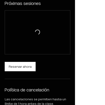
Próximas sesiones
r
í
a
Reservar ahora
Política de cancelación
Las cancelaciones se permiten hasta un
límite de 1 hora antes de la clase.