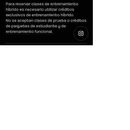
Para reservar clases de entrenamiento
híbrido es necesario utilizar créditos
exclusivos de entrenamiento híbrido.
No se aceptan clases de prueba o créditos
de paquetes de estudiante y de
entrenamiento funcional.
Datos de contacto
Diagonal 120, Roma, 64700 Monterrey,
Nuevo León, Mexico
hola@motusfitnessstudio.com
Términos y Condiciones
FAQ