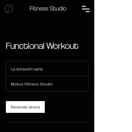
Functional Workout
La duración varía
L
a
d
Motus Fitness Studio
u
r
a
c
Reservar ahora
i
ó
n
v
a